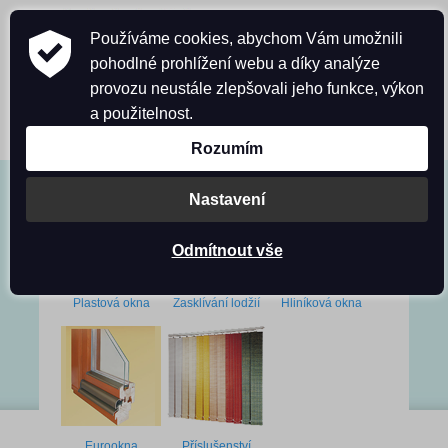
Používáme cookies, abychom Vám umožnili
pohodlné prohlížení webu a díky analýze
provozu neustále zlepšovali jeho funkce, výkon
a použitelnost.
OKNA
FOTOGALERIE
KONTAKTY
Rozumím
Nastavení
Odmítnout vše
Plastová okna
Zasklívání lodžií
Hliníková okna
Eurookna
Příslušenství