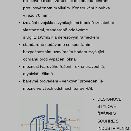
hliníkovou lištou, zaručující dokonalou ochranu
proti povětrnotním vlivům. Konstrukční hloubka
v řezu 70 mm.
izolační dvojsklo s vynikajícími tepelně-izolačními
vlastnostmi, standardně odoáváme
s Ug=1,1W/m2K a nerezovým rámečkem
standardně dodáváme se speciláním
bezpečnostním uzavíracím bodem zvyšující
ochranu proti vypáčení okna
možnost tvarového řešení - okna pravoúhlá,
atypická - šikmá
barevné provedení - venkovní provedení je
možné ve všech odstínech barev RAL
DESIGNOVĚ
STYLOVÉ
ŘEŠENÍ V
SOUHŘE S
INDUSTRIÁLNÍM